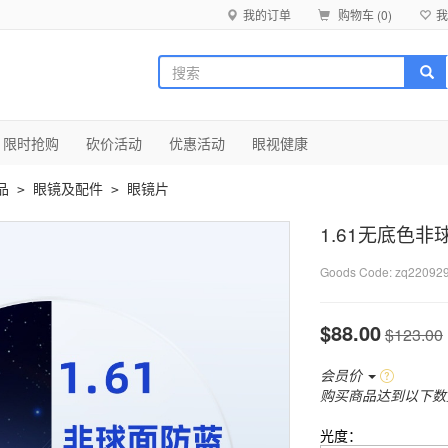
我的订单
购物车 (
0
)
我
限时抢购
砍价活动
优惠活动
眼视健康
品
眼镜及配件
眼镜片
>
>
1.61无底色
Goods Code:
zq22092
$88.00
$123.00
会员价
购买商品达到以下数
光度：