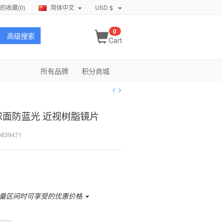
的收藏(
0
)
简体中文
USD $
0
高级搜索
Cart
所有品牌
积分商城
<
>
非球面防蓝光 近视树脂镜片
9839471
量区间时可享受的优惠价格