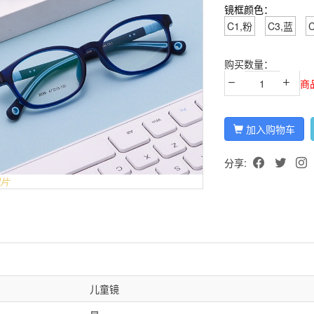
镜框颜色：
C1,粉
C3,蓝
购买数量：
商
加入购物车
分享:
片
儿童镜