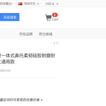
的收藏(
0
)
简体中文
USD $
0
高级搜索
Cart
所有品牌
积分商城
<
>
架一体式鼻托柔韧硅胶耐磨耐
女通用款
5994100
量区间时可享受的优惠价格