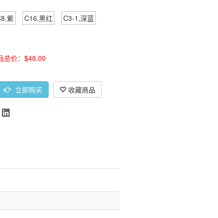
C8,紫
C16,黑红
C3-1,深蓝
品总价：$48.00
立即购买
收藏商品