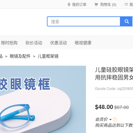
我的订单
购物车 (
0
)
我
限时抢购
砍价活动
优惠活动
眼视健康
品
眼镜及配件
儿童框架镜
>
>
儿童硅胶眼镜
用抗摔稳固男
Goods Code:
zq22090
$48.00
$67.00
会员价
购买商品达到以下数