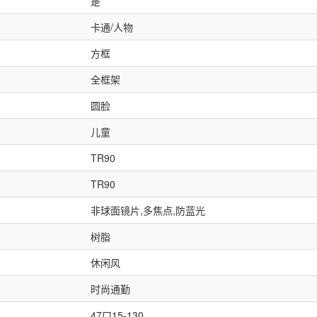
是
卡通/人物
方框
全框架
圆脸
儿童
TR90
TR90
非球面镜片,多焦点,防蓝光
树脂
休闲风
时尚通勤
47口15-130